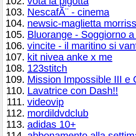
vota la pigotta
NescafÃ¨ - cinema
newsic-maglietta morris
Bluorange - Soggiorno a 
vincite - il maritino si vanta
kit nivea anke x me
123stitch
Mission Impossible III e
Lavatrice con Dash!!
videovip
mordildvdclub
adidas 10+
abbonamento alla settim