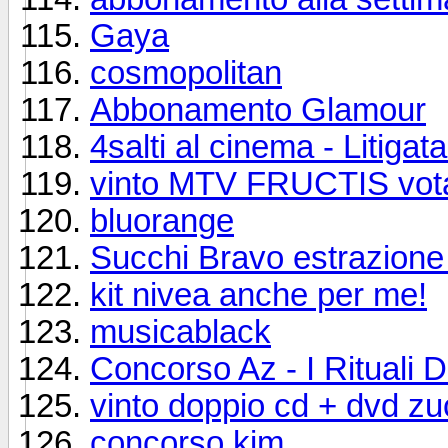
Gaya
cosmopolitan
Abbonamento Glamour
4salti al cinema - Litigata
vinto MTV FRUCTIS vota
bluorange
Succhi Bravo estrazione f
kit nivea anche per me!
musicablack
Concorso Az - I Rituali D
vinto doppio cd + dvd z
concorso kim