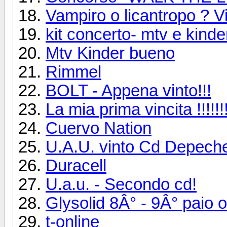
Vampiro o licantropo ? V
kit concerto- mtv e kinde
Mtv Kinder bueno
Rimmel
BOLT - Appena vinto!!!
La mia prima vincita !!!!!!!!
Cuervo Nation
U.A.U. vinto Cd Depec
Duracell
U.a.u. - Secondo cd!
Glysolid 8Â° - 9Â° paio o
t-online