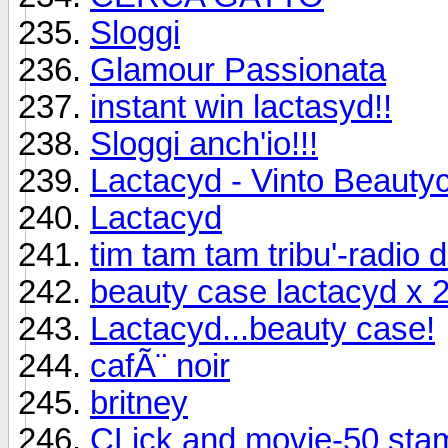
Sloggi
Glamour Passionata
instant win lactasyd!!
Sloggi anch'io!!!
Lactacyd - Vinto Beauty
Lactacyd
tim tam tam tribu'-radio
beauty case lactacyd x 
Lactacyd...beauty case!
cafÃ¨ noir
britney
CLick and movie-50 sta