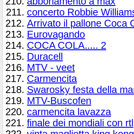
abbonamento a max
concerto Robbie Willia
Arrivato il pallone Coca 
Eurovagando
COCA COLA..... 2
Duracell
MTV - veet
Carmencita
Swarosky festa della m
MTV-Buscofen
carmencita lavazza
finale dei mondiali con rt
vinta maglietta king kong