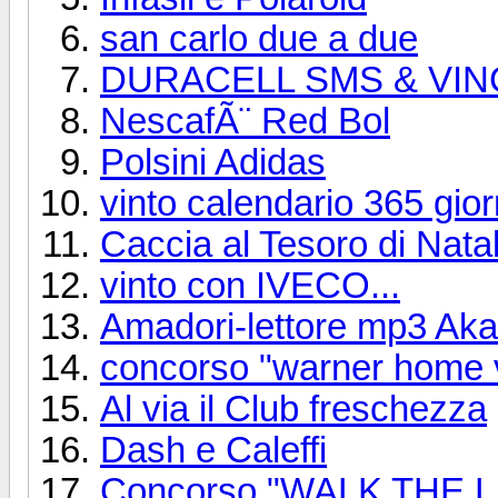
san carlo due a due
DURACELL SMS & VINC
NescafÃ¨ Red Bol
Polsini Adidas
vinto calendario 365 giorn
Caccia al Tesoro di Nata
vinto con IVECO...
Amadori-lettore mp3 Aka
concorso "warner home 
Al via il Club freschezza
Dash e Caleffi
Concorso "WALK THE L