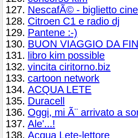
NescafÃ© - biglietto ci
Citroen C1 e radio dj
Pantene :-)
BUON VIAGGIO DA FI
libro kim possible
vincita ciritorno.biz
cartoon network
ACQUA LETE
Duracell
Oggi, mi Ã¨ arrivato a so
Ale'...!
Acqua Lete-lettore