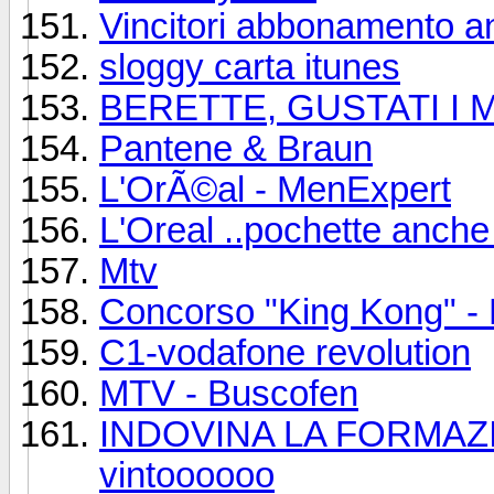
Vincitori abbonamento a
sloggy carta itunes
BERETTE, GUSTATI I 
Pantene & Braun
L'OrÃ©al - MenExpert
L'Oreal ..pochette anch
Mtv
Concorso "King Kong" -
C1-vodafone revolution
MTV - Buscofen
INDOVINA LA FORMAZIO
vintoooooo