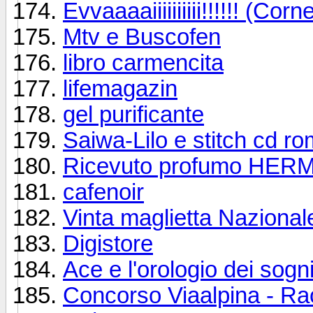
Evvaaaaiiiiiiiiii!!!!!! (Co
Mtv e Buscofen
libro carmencita
lifemagazin
gel purificante
Saiwa-Lilo e stitch cd ro
Ricevuto profumo HERM
cafenoir
Vinta maglietta Nazional
Digistore
Ace e l'orologio dei sogn
Concorso Viaalpina - Ra