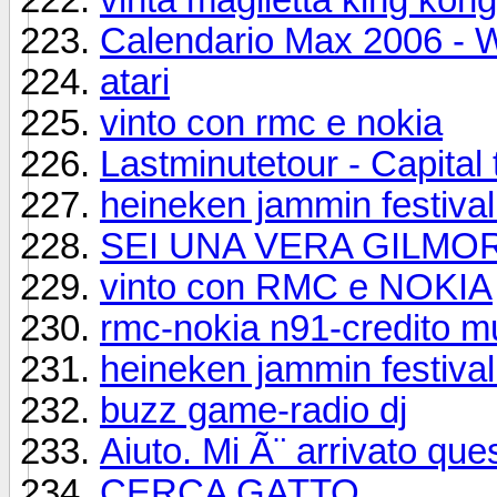
Calendario Max 2006 - W
atari
vinto con rmc e nokia
Lastminutetour - Capital 
heineken jammin festival 
SEI UNA VERA GILMOR
vinto con RMC e NOKIA
rmc-nokia n91-credito m
heineken jammin festival 
buzz game-radio dj
Aiuto. Mi Ã¨ arrivato que
CERCA GATTO