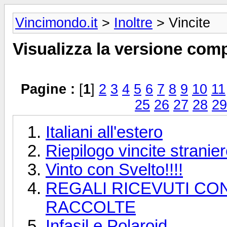
Vincimondo.it
>
Inoltre
> Vincite
Visualizza la versione comp
Pagine :
[
1
]
2
3
4
5
6
7
8
9
10
11
25
26
27
28
29
Italiani all'estero
Riepilogo vincite stranie
Vinto con Svelto!!!!
REGALI RICEVUTI CO
RACCOLTE
Infasil e Polaroid