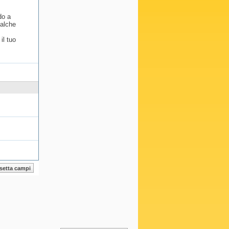
do a
ualche
il tuo