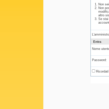
Non sei
Non pos
modific
altro si
Se stai
account
L'amministra
Entra
Nome utent
Password:
Ricordati