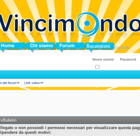
ome
Chi siamo
Forum
Blog
Contatti
Ricordati?
ni del forum
Link veloci
vBulletin
llegato o non possiedi i permessi necessari per visualizzare questa pag
ipendere da questi motivi: