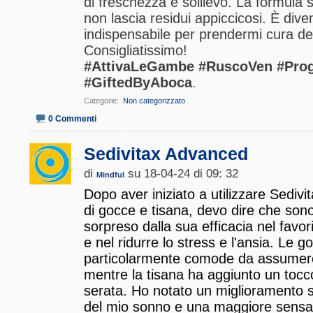
di freschezza e sollievo. La formula
non lascia residui appiccicosi. È diven
indispensabile per prendermi cura d
Consigliatissimo!
#AttivaLeGambe #RuscoVen #Prog
#GiftedByAboca
.
Categorie
‎
Non categorizzato
0 Commenti
Sedivitax Advanced
di
su 18-04-24 di 09: 32
Mindful
Dopo aver iniziato a utilizzare Sediv
di gocce e tisana, devo dire che son
sorpreso dalla sua efficacia nel favor
e nel ridurre lo stress e l'ansia. Le g
particolarmente comode da assumere 
mentre la tisana ha aggiunto un tocco
serata. Ho notato un miglioramento sig
del mio sonno e una maggiore sensa