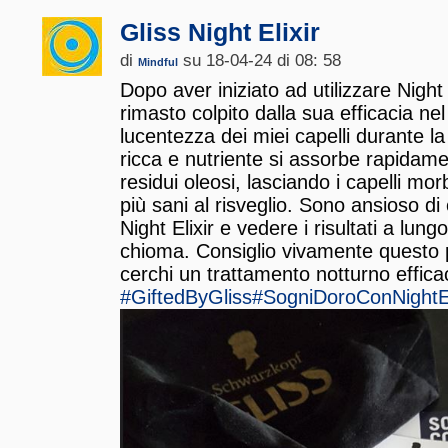
Gliss Night Elixir
di
su 18-04-24 di 08: 58
Mindful
Dopo aver iniziato ad utilizzare Night 
rimasto colpito dalla sua efficacia nel r
lucentezza dei miei capelli durante l
ricca e nutriente si assorbe rapidam
residui oleosi, lasciando i capelli mor
più sani al risveglio. Sono ansioso di
Night Elixir e vedere i risultati a lun
chioma. Consiglio vivamente questo
cerchi un trattamento notturno efficac
#GiftedByGliss
#SogniDoroConNightEl