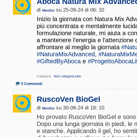
Aboca Natura Mix Advance
di
su 25-09-24 di 06: 32
Mindful
Inizio la giornata con Natura Mix Ad
più concentrata e mentalmente lucida
formulazione naturale, mi aiuta a co
a mantenere l'energia e l'attenzione 
affrontare al meglio la giornata
#Natu
#NaturaMixAdvanced
,
#NaturaMixMe
#GiftedByAboca
e
#ProgettoAbocaLi
Categorie
‎
Non categorizzato
0 Commenti
RuscoVen BioGel
di
su 30-06-24 di 18: 10
Mindful
Ho provato RuscoVen BioGel e sono r
Dopo una lunga giornata in piedi, le
e stanche. Applicando il gel, ho sent