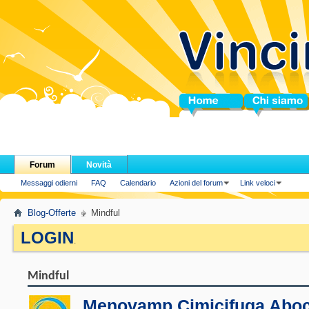
Home
Chi siamo
Forum
Novità
Messaggi odierni
FAQ
Calendario
Azioni del forum
Link veloci
Blog-Offerte
Mindful
LOGIN
.
Mindful
Menovamp Cimicifuga Abo