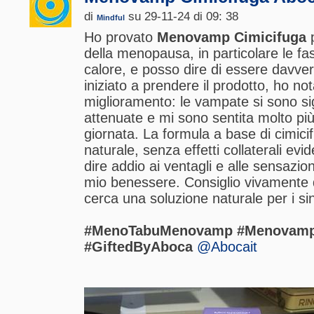
di
su 29-11-24 di 09: 38
Mindful
Ho provato
Menovamp Cimicifuga
p
della menopausa, in particolare le fa
calore, e posso dire di essere davve
iniziato a prendere il prodotto, ho no
miglioramento: le vampate si sono si
attenuate e mi sono sentita molto più
giornata. La formula a base di cimici
naturale, senza effetti collaterali ev
dire addio ai ventagli e alle sensazioni
mio benessere. Consiglio vivamente q
cerca una soluzione naturale per i s
#MenoTabuMenovamp #Menovamp 
#GiftedByAboca
@Abocait