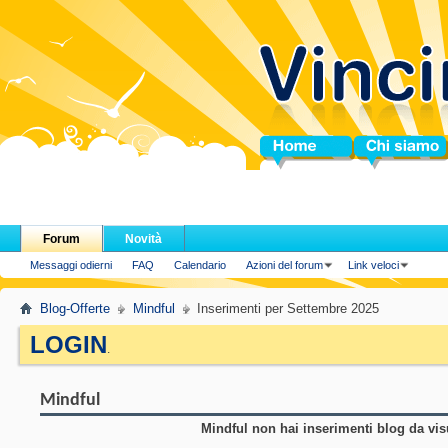
Home
Chi siamo
Forum
Novità
Messaggi odierni
FAQ
Calendario
Azioni del forum
Link veloci
Blog-Offerte
Mindful
Inserimenti per Settembre 2025
LOGIN
.
Mindful
Mindful non hai inserimenti blog da vis