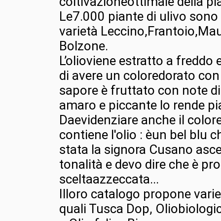
coltivazioneottimale della pia
Le7.000 piante di ulivo son
varietà Leccino,Frantoio,Mau
Bolzone.
L’olioviene estratto a freddo e
di avere un coloredorato con r
sapore è fruttato con note di
amaro e piccante lo rende pia
Daevidenziare anche il colore
contiene l'olio : èun bel blu c
stata la signora Cusano asce
tonalità e devo dire che è pr
sceltaazzeccata...
Illoro catalogo propone varie 
quali Tusca Dop, Oliobiologi