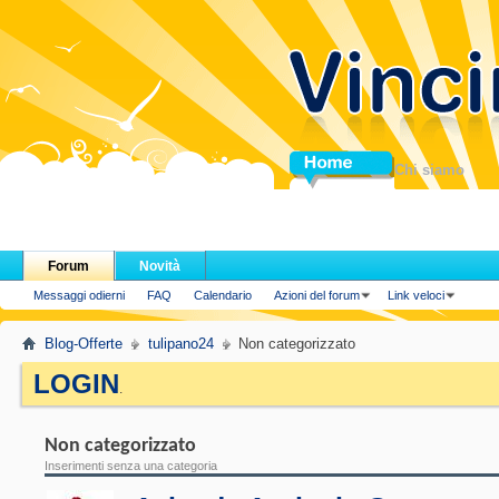
Home
Chi siamo
Forum
Novità
Messaggi odierni
FAQ
Calendario
Azioni del forum
Link veloci
Blog-Offerte
tulipano24
Non categorizzato
LOGIN
.
Non categorizzato
Inserimenti senza una categoria