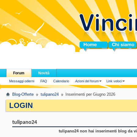
Home
Chi siamo
Forum
Novità
Messaggi odierni
FAQ
Calendario
Azioni del forum
Link veloci
Blog-Offerte
tulipano24
Inserimenti per Giugno 2026
LOGIN
.
tulipano24
tulipano24 non hai inserimenti blog da vi