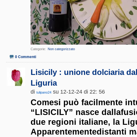
Categorie
‎
Non categorizzato
0 Commenti
Lisicily : unione dolciaria dall
Liguria
di
su 12-12-24 di 22: 56
tulipano24
Comesi può facilmente intu
“LISICILY” nasce dallafus
due regioni italiane, la Ligu
Apparentementedistanti m