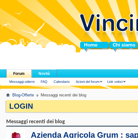
Home
Chi siamo
Forum
Novità
Messaggi odierni
FAQ
Calendario
Azioni del forum
Link veloci
Blog-Offerte
Messaggi recenti dei blog
LOGIN
.
Messaggi recenti dei blog
Azienda Agricola Grum : sap