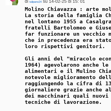
di
su 14-02-25 di 15: 01
tulipano24
Molino Chiavazza : arte mo
La storia della famiglia C
nel lontano 1955 a Casalgr
fratelli Bartolomeo e Gius
far funzionare un vecchio 
che in precedenza era stat
loro rispettivi genitori.
Gli anni del "miracolo eco
1964) agevolarono anche le
alimentari e il Mulino Chi
notevole miglioramento del
raggiungendo la cifra di 1
giornaliere grazie anche a
dei macchinari quali nuovi
tecniche di lavorazione.