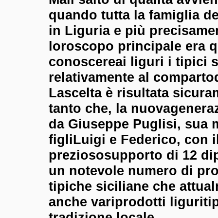
quando tutta la famiglia de
in Liguria e più precisamen
loroscopo principale era qu
conoscereai liguri i tipici s
relativamente al compartod
Lascelta è risultata sicur
tanto che, la nuovagenera
da Giuseppe Puglisi, sua m
figliLuigi e Federico, con i
preziososupporto di 12 di
un notevole numero di pro
tipiche siciliane che attu
anche variprodotti
liguriti
tradizione locale.