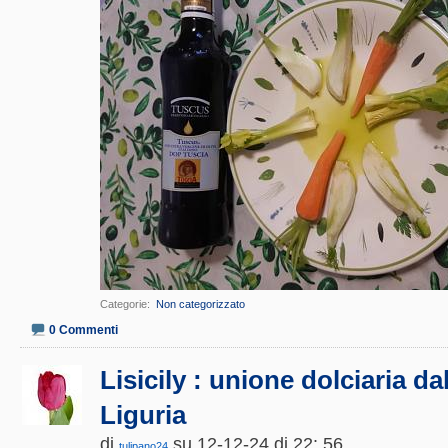
Categorie
‎
Non categorizzato
0 Commenti
Lisicily : unione dolciaria dall
Liguria
di
su 12-12-24 di 22: 56
tulipano24