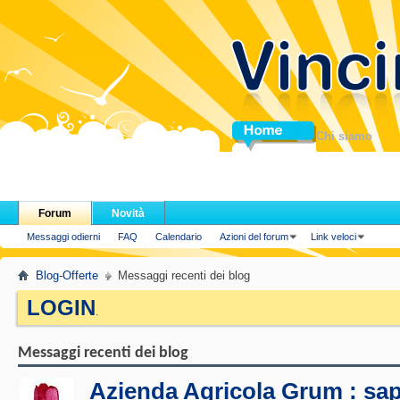
Home
Chi siamo
Forum
Novità
Messaggi odierni
FAQ
Calendario
Azioni del forum
Link veloci
Blog-Offerte
Messaggi recenti dei blog
LOGIN
.
Messaggi recenti dei blog
Azienda Agricola Grum : sap