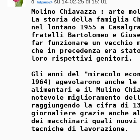
di
su 14-02-25 di 15: 01
tulipano24
Molino Chiavazza : arte mo
La storia della famiglia C
nel lontano 1955 a Casalgr
fratelli Bartolomeo e Gius
far funzionare un vecchio 
che in precedenza era stat
loro rispettivi genitori.
Gli anni del "miracolo eco
1964) agevolarono anche le
alimentari e il Mulino Chi
notevole miglioramento del
raggiungendo la cifra di 1
giornaliere grazie anche a
dei macchinari quali nuovi
tecniche di lavorazione.