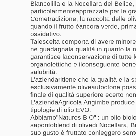
Biancolilla e la Nocellara del Belice,
particolarmenteapprezzate per le gr
Cometradizione, la raccolta delle o
quando il frutto èancora verde,
prima
ossidativo.
Talescelta comporta di avere minore
ne guadagnala qualità in quanto la 
garantisce laconservazione di tutte l
organolettiche e ilconseguente benefi
salubrità.
L'aziendaritiene che la qualità e la s
esclusivamente oliveautoctone possa
finale di qualità superiore ecerto non
L'aziendaAgricola Angimbe produce
tipologie di olio EVO.
Abbiamo"Natures BIO" : un olio biol
saporitoblend di
olivedi Nocellara, B
suo gusto è fruttato conleggero sen