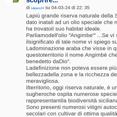
scoprire...
di
su 04-03-24 di 22: 35
tulipano24
Lapiù grande riserva naturale della 
dato inatali ad un olio speciale che ne
ha trovatoil suo habitat ideale.
Parliamodell'olio "Angimbe'" ...Se vi
ilsignificato di tale nome vi spiego su
Ladominazione araba che visse in qu
questoterritorio il nome Angimbè che
benedetto daDio".
Ladefinizione non poteva essere più 
bellezzadella zona e la ricchezza dei
meravigliosa.
Ilterritorio, oggi riserva naturale, è 
sugheroche ospita numerose specie d
rappresentantila biodiversità sicilian
Sono presenti numerosi vitigni autoc
secolari con cultivar di ottima qualit