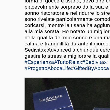
forma di gocce e tisana, devo dire 
piacevolmente sorpreso dalla sua eff
sonno ristoratore e nel ridurre lo str
sono rivelate particolarmente como
coricarsi, mentre la tisana ha aggiun
alla mia serata. Ho notato un miglio
nella qualità del mio sonno e una m
calma e tranquillità durante il giorn
Sedivitax Advanced a chiunque cerch
gestire lo stress e migliorare la qual
#EsperienzaATuttoRelax
#Sedivitax
#ProgettoAbocaLife
#GiftedByAboca