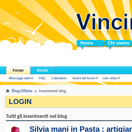
Home
Chi siamo
Forum
Novità
Messaggi odierni
FAQ
Calendario
Azioni del forum
Link veloci
Blog-Offerte
Inserimenti blog
LOGIN
.
Tutti gli inserimenti nel blog
Silvia mani in Pasta : artigia