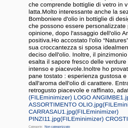
che comprende bottiglie di vetro in v
latta.
Molto interessante anche la sez
Bomboniere d'olio in bottiglie di des
che possono essere personalizzate p
opinione, dopo l'assaggio dell'olio 
positiva.
Ho accostato l'olio “Natures
sua croccantezza si sposa idealmen
deciso dell'olio. Inoltre, il pinzimoni
esalta il sapore fresco delle verdu
intenso e piacevole.
Inoltre ho provat
pane tostato : esperienza gustosa e
dall'aroma dell'olio di carattere. Entr
retrogusto piacevole e raffinato, adat
(FILEminimizer) LOGO ANGIMBE1.j
ASSORTIMENTO OLIO.jpg
(FILEmin
CARRASAU1.jpg
(FILEminimizer)
PINZI11.jpg
(FILEminimizer) CROST
Categorie
‎
Non categorizzato