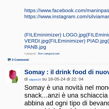
https://www.facebook.com/maninpast
https://www.instagram.com/silviama
(FILEminimizer) LOGO.jpg
(FILEmin
VERDI.jpg
(FILEminimizer) PIAD.jpg
PANB.jpg
Categorie
‎
Non categorizzato
0 Commenti
Somay : il drink food di nu
di
su 18-05-24 di 22: 04
tulipano24
Somay è una novità nel mon
snack...anzi è una schiaccia
abbina ad ogni tipo di bevand