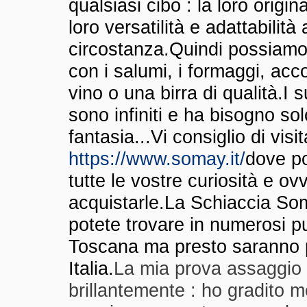
qualsiasi cibo : la loro origin
loro versatilità e adattabilità
circostanza.
Quindi possiam
con i salumi, i formaggi, ac
vino o una birra di qualità.
I s
sono infiniti e ha bisogno sol
fantasia...
Vi consiglio di visit
https://www.somay.it/
dove po
tutte le vostre curiosità e o
acquistarle.
La Schiaccia Soma
potete trovare in numerosi pu
Toscana ma presto saranno pr
Italia.
La mia prova assaggio 
brillantemente : ho gradito m