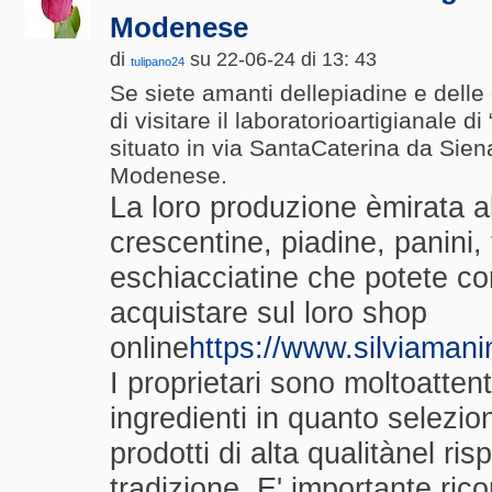
Modenese
di
su 22-06-24 di 13: 43
tulipano24
Se siete amanti dellepiadine e delle 
di visitare il laboratorioartigianale di
situato in via SantaCaterina da Sien
Modenese.
La loro produzione èmirata al
crescentine, piadine, panini, 
eschiacciatine che potete 
acquistare sul loro shop
online
https://www.silviamanin
I proprietari sono moltoattenti
ingredienti in quanto selezi
prodotti di alta qualitànel ris
tradizione. E' importante rico