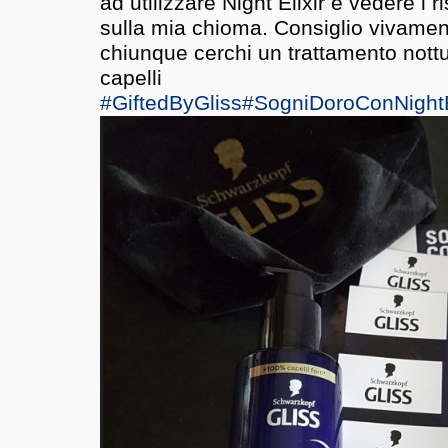
ad utilizzare Night Elixir e vedere i r
sulla mia chioma. Consiglio vivame
chiunque cerchi un trattamento nottu
capelli
#GiftedByGliss
#SogniDoroConNightE