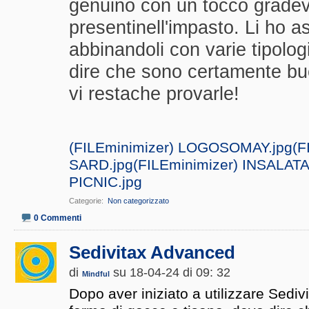
genuino con un tocco gradev
presentinell'impasto. Li ho a
abbinandoli con varie tipolog
dire che sono certamente buo
vi restache provarle!
(FILEminimizer) LOGOSOMAY.jpg
(F
SARD.jpg
(FILEminimizer) INSALATA
PICNIC.jpg
Categorie
‎
Non categorizzato
0 Commenti
Sedivitax Advanced
di
su 18-04-24 di 09: 32
Mindful
Dopo aver iniziato a utilizzare Sedi