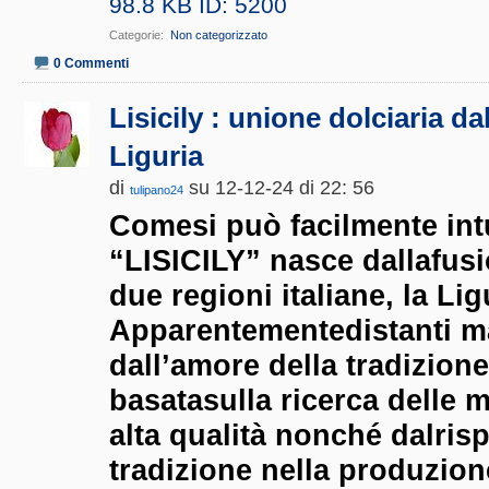
Categorie
‎
Non categorizzato
0 Commenti
Lisicily : unione dolciaria dall
Liguria
di
su 12-12-24 di 22: 56
tulipano24
Comesi può facilmente intu
“LISICILY” nasce dallafus
due regioni italiane, la Ligu
Apparentementedistanti m
dall’amore della tradizione
basatasulla ricerca delle m
alta qualità nonché dalrisp
tradizione nella produzione