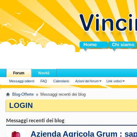
Home
Chi siamo
Forum
Novità
Messaggi odierni
FAQ
Calendario
Azioni del forum
Link veloci
Blog-Offerte
Messaggi recenti dei blog
LOGIN
.
Messaggi recenti dei blog
Azienda Agricola Grum : sap