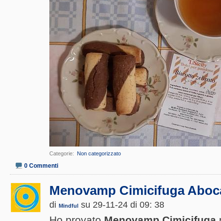
Categorie
‎
Non categorizzato
0 Commenti
Menovamp Cimicifuga Aboc
di
su 29-11-24 di 09: 38
Mindful
Ho provato
Menovamp Cimicifuga
p