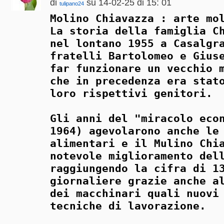
di
su 14-02-25 di 15: 01
tulipano24
Molino Chiavazza : arte mo
La storia della famiglia C
nel lontano 1955 a Casalgr
fratelli Bartolomeo e Gius
far funzionare un vecchio 
che in precedenza era stat
loro rispettivi genitori.
Gli anni del "miracolo eco
1964) agevolarono anche le
alimentari e il Mulino Chi
notevole miglioramento del
raggiungendo la cifra di 1
giornaliere grazie anche a
dei macchinari quali nuovi
tecniche di lavorazione.