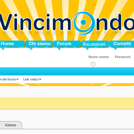
ome
Chi siamo
Forum
Blog
Contatti
Ricordati?
ni del forum
Link veloci
Giorno