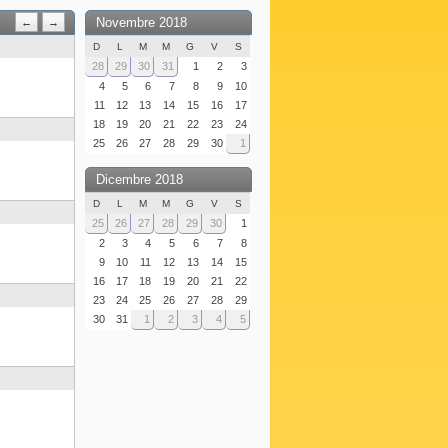
Novembre 2018
←
→
D
L
M
M
G
V
S
28
29
30
31
1
2
3
4
5
6
7
8
9
10
11
12
13
14
15
16
17
18
19
20
21
22
23
24
25
26
27
28
29
30
1
Dicembre 2018
D
L
M
M
G
V
S
25
26
27
28
29
30
1
2
3
4
5
6
7
8
9
10
11
12
13
14
15
16
17
18
19
20
21
22
23
24
25
26
27
28
29
30
31
1
2
3
4
5