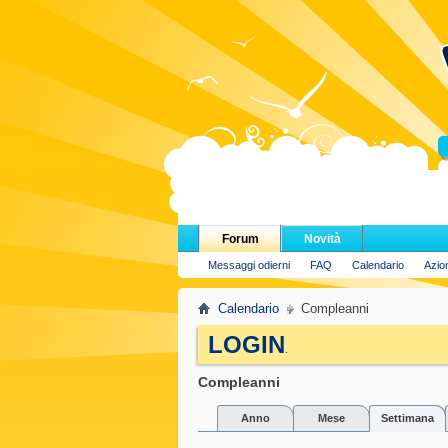
H
Forum
Novità
Messaggi odierni
FAQ
Calendario
Azio
Calendario
Compleanni
LOGIN
.
Compleanni
Anno
Mese
Settimana