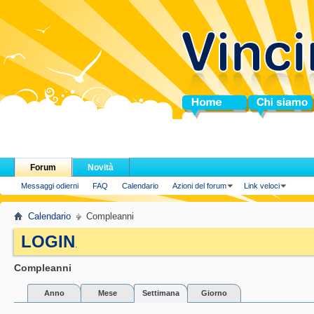
Home
Chi siamo
Forum
Novità
Messaggi odierni
FAQ
Calendario
Azioni del forum
Link veloci
Calendario
Compleanni
LOGIN
.
Compleanni
Anno
Mese
Settimana
Giorno