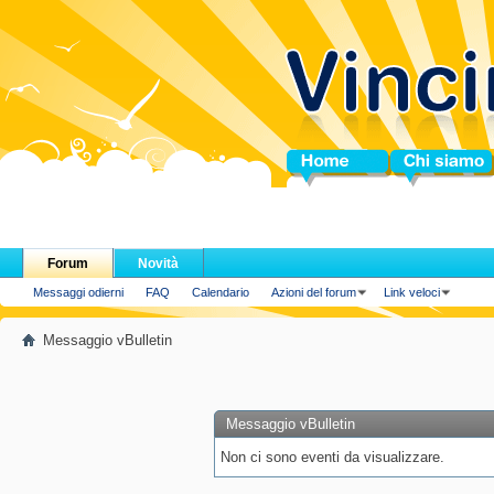
Home
Chi siamo
Forum
Novità
Messaggi odierni
FAQ
Calendario
Azioni del forum
Link veloci
Messaggio vBulletin
Messaggio vBulletin
Non ci sono eventi da visualizzare.