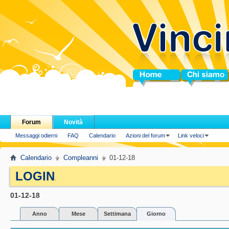
Home
Chi siamo
Forum
Novità
Messaggi odierni
FAQ
Calendario
Azioni del forum
Link veloci
Calendario
Compleanni
01-12-18
LOGIN
.
01-12-18
Anno
Mese
Settimana
Giorno