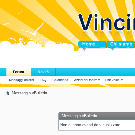
Home
Chi siamo
Forum
Novità
Messaggi odierni
FAQ
Calendario
Azioni del forum
Link veloci
Messaggio vBulletin
Messaggio vBulletin
Non ci sono eventi da visualizzare.