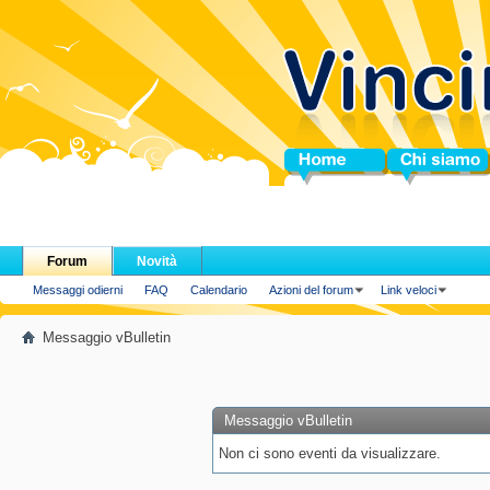
Home
Chi siamo
Forum
Novità
Messaggi odierni
FAQ
Calendario
Azioni del forum
Link veloci
Messaggio vBulletin
Messaggio vBulletin
Non ci sono eventi da visualizzare.