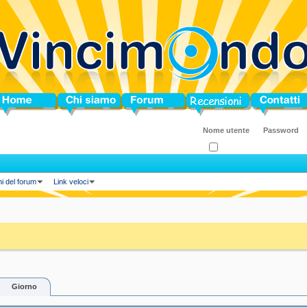
ome
Chi siamo
Forum
Blog
Contatti
Ricordati?
ni del forum
Link veloci
Giorno