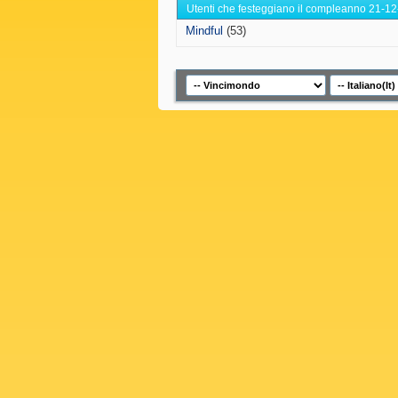
Utenti che festeggiano il compleanno 21-12
Mindful
(53)