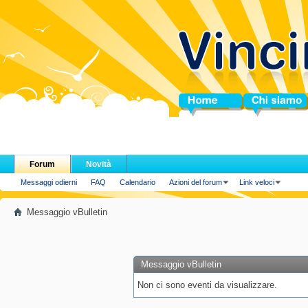
Home
Chi siamo
Forum
Novità
Messaggi odierni
FAQ
Calendario
Azioni del forum
Link veloci
Messaggio vBulletin
Messaggio vBulletin
Non ci sono eventi da visualizzare.