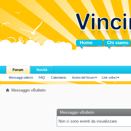
Home
Chi siamo
Forum
Novità
Messaggi odierni
FAQ
Calendario
Azioni del forum
Link veloci
Messaggio vBulletin
Messaggio vBulletin
Non ci sono eventi da visualizzare.