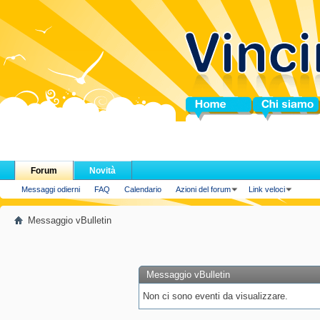
Home
Chi siamo
Forum
Novità
Messaggi odierni
FAQ
Calendario
Azioni del forum
Link veloci
Messaggio vBulletin
Messaggio vBulletin
Non ci sono eventi da visualizzare.