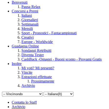
Benvenuti
Pausa Relax
Concorsi a Premi
Italiani
Giornalieri
Settimanali
Mensili
Sport - Pronostici - Fantacampionati
Creativi
Europe - Worldwide
Guadagna Online
Sondaggi Retribuiti
Diventa Tester
CashBack -Omaggi - Buoni sconto - Provami Gratis
Inoltre
Mi voti? Mi presenti?
Vincite
Estrazioni effettuate
Prossimamente
Archivio
Contatta lo Staff
Archivio