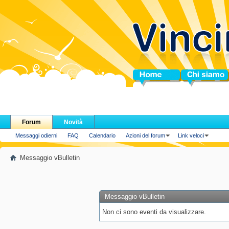
Home
Chi siamo
Forum
Novità
Messaggi odierni
FAQ
Calendario
Azioni del forum
Link veloci
Messaggio vBulletin
Messaggio vBulletin
Non ci sono eventi da visualizzare.