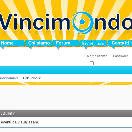
ome
Chi siamo
Forum
Blog
Contatti
Ricordati?
ni del forum
Link veloci
vBulletin
eventi da visualizzare.