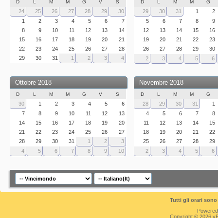
D
L
M
M
G
V
S
D
L
M
M
G
24
25
26
27
28
29
30
29
30
31
1
2
1
2
3
4
5
6
7
5
6
7
8
9
8
9
10
11
12
13
14
12
13
14
15
16
15
16
17
18
19
20
21
19
20
21
22
23
22
23
24
25
26
27
28
26
27
28
29
30
29
30
31
1
2
3
4
2
3
4
5
6
Ottobre 2018
Novembre 2018
D
L
M
M
G
V
S
D
L
M
M
G
30
1
2
3
4
5
6
28
29
30
31
1
7
8
9
10
11
12
13
4
5
6
7
8
14
15
16
17
18
19
20
11
12
13
14
15
21
22
23
24
25
26
27
18
19
20
21
22
28
29
30
31
1
2
3
25
26
27
28
29
4
5
6
7
8
9
10
2
3
4
5
6
Tutti gli orari so
Powered
Copyright © 2026 vBul