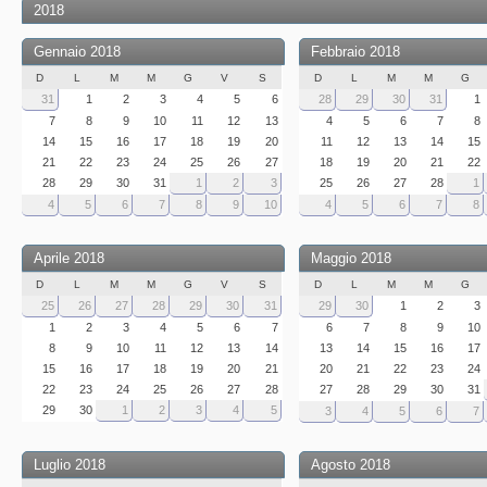
2018
Gennaio 2018
Febbraio 2018
D
L
M
M
G
V
S
D
L
M
M
G
31
1
2
3
4
5
6
28
29
30
31
1
7
8
9
10
11
12
13
4
5
6
7
8
14
15
16
17
18
19
20
11
12
13
14
15
21
22
23
24
25
26
27
18
19
20
21
22
28
29
30
31
1
2
3
25
26
27
28
1
4
5
6
7
8
9
10
4
5
6
7
8
Aprile 2018
Maggio 2018
D
L
M
M
G
V
S
D
L
M
M
G
25
26
27
28
29
30
31
29
30
1
2
3
1
2
3
4
5
6
7
6
7
8
9
10
8
9
10
11
12
13
14
13
14
15
16
17
15
16
17
18
19
20
21
20
21
22
23
24
22
23
24
25
26
27
28
27
28
29
30
31
29
30
1
2
3
4
5
3
4
5
6
7
Luglio 2018
Agosto 2018