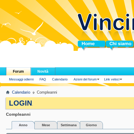
Home
Chi siamo
Forum
Novità
Messaggi odierni
FAQ
Calendario
Azioni del forum
Link veloci
Calendario
Compleanni
LOGIN
.
Compleanni
Anno
Mese
Settimana
Giorno