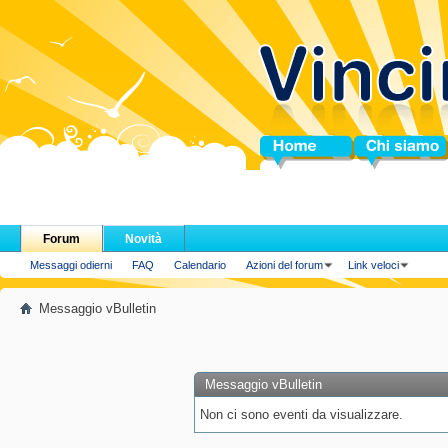
Home
Chi siamo
Forum
Novità
Messaggi odierni
FAQ
Calendario
Azioni del forum
Link veloci
Messaggio vBulletin
Messaggio vBulletin
Non ci sono eventi da visualizzare.