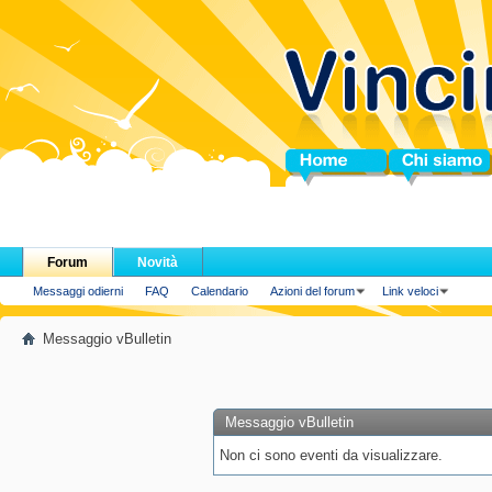
Home
Chi siamo
Forum
Novità
Messaggi odierni
FAQ
Calendario
Azioni del forum
Link veloci
Messaggio vBulletin
Messaggio vBulletin
Non ci sono eventi da visualizzare.