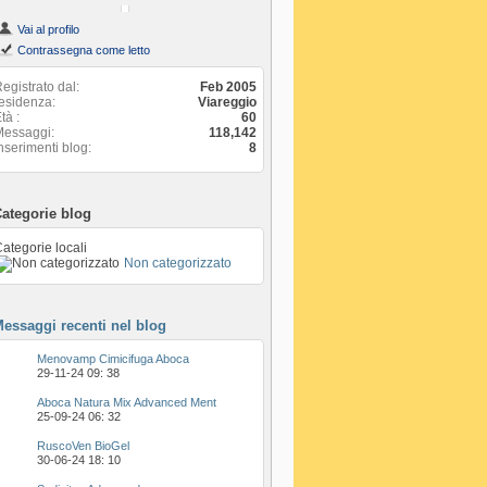
Vai al profilo
Contrassegna come letto
egistrato dal
Feb 2005
esidenza
Viareggio
Età
60
Messaggi
118,142
nserimenti blog
8
ategorie blog
ategorie locali
Non categorizzato
essaggi recenti nel blog
Menovamp Cimicifuga Aboca
29-11-24
09: 38
Aboca Natura Mix Advanced Ment
25-09-24
06: 32
RuscoVen BioGel
30-06-24
18: 10