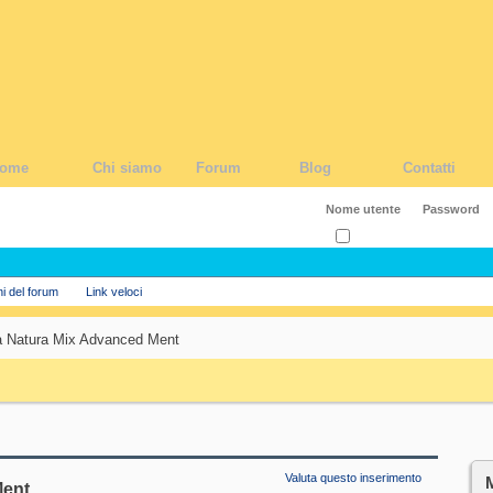
ome
Chi siamo
Forum
Blog
Contatti
Ricordati?
ni del forum
Link veloci
 Natura Mix Advanced Ment
Valuta questo inserimento
Ment