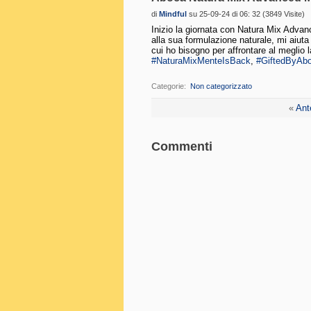
di
Mindful
su 25-09-24 di 06: 32 (3849 Visite)
Inizio la giornata con Natura Mix Adva
alla sua formulazione naturale, mi aiuta
cui ho bisogno per affrontare al meglio 
#NaturaMixMenteIsBack
,
#GiftedByAb
Categorie
‎
Non categorizzato
«
Ant
Commenti