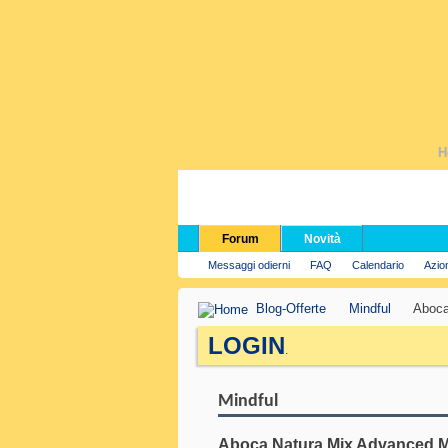
H
Forum
Novità
Messaggi odierni
FAQ
Calendario
Azio
Blog-Offerte
Mindful
Aboca
LOGIN
.
Mindful
Aboca Natura Mix Advanced 