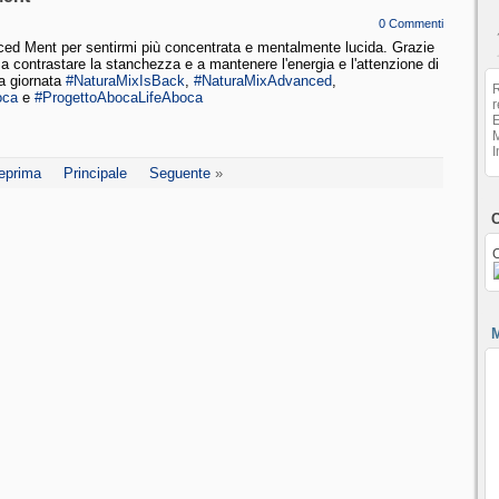
0 Commenti
nced Ment per sentirmi più concentrata e mentalmente lucida. Grazie
 a contrastare la stanchezza e a mantenere l'energia e l'attenzione di
la giornata
#NaturaMixIsBack
,
#NaturaMixAdvanced
,
R
oca
e
#ProgettoAbocaLife
Aboca
r
I
eprima
Principale
Seguente
»
C
C
M