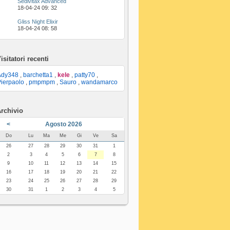
Sedivitax Advanced
18-04-24
09: 32
Gliss Night Elixir
18-04-24
08: 58
isitatori recenti
Ady348
,
barchetta1
,
kele
,
patty70
,
ierpaolo
,
pmpmpm
,
Sauro
,
wandamarco
rchivio
<
Agosto 2026
Do
Lu
Ma
Me
Gi
Ve
Sa
26
27
28
29
30
31
1
2
3
4
5
6
7
8
9
10
11
12
13
14
15
16
17
18
19
20
21
22
23
24
25
26
27
28
29
30
31
1
2
3
4
5