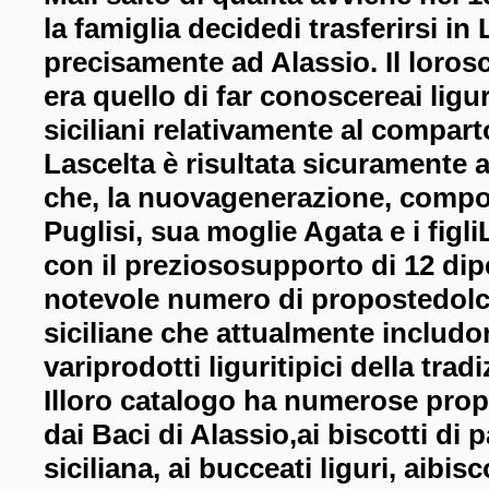
la famiglia decidedi trasferirsi in 
precisamente ad Alassio. Il loros
era quello di far
conoscereai liguri
siciliani relativamente al compart
Lascelta è risultata sicuramente 
che, la nuovagenerazione, comp
Puglisi, sua moglie Agata e i figli
con il
preziososupporto di 12 dip
notevole numero di propostedolci
siciliane che attualmente includ
variprodotti
liguritipici della trad
Illoro catalogo ha numerose propo
dai Baci di Alassio,ai biscotti di p
siciliana, ai bucceati liguri, aibisc