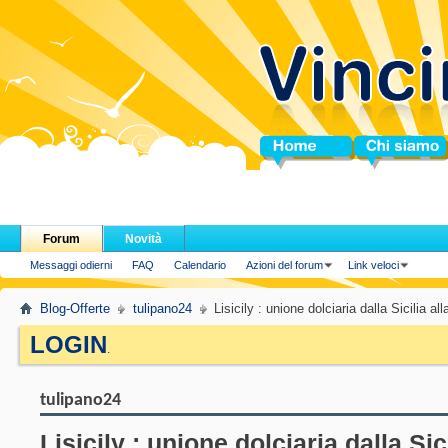
Home
Chi siamo
Forum
Novità
Messaggi odierni
FAQ
Calendario
Azioni del forum
Link veloci
Blog-Offerte
tulipano24
Lisicily : unione dolciaria dalla Sicilia all
LOGIN
.
tulipano24
Lisicily : unione dolciaria dalla Sic