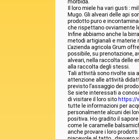
morbida.
Il loro miele ha vari gusti : 
Mugo. Gli alveari delle api so
prodotto puro e incontaminat
che rispettano ovviamente le c
Infine abbiamo anche la birr
metodi artigianali e materie n
L’azienda agricola Grum offre 
possibile, su prenotazione, av
alveari, nella raccolta delle e
alla raccolta degli stessi.
Tali attività sono rivolte sia
attenzione alle attività didat
previsto l’assaggio dei prodot
Se siete interessati a conosce
di visitare il loro sito
https:/
tutte le informazioni per acq
personalmente alcuni dei lor
positiva. Ho gradito il sapor
come le caramelle balsamiche
anche provare i loro prodotti
piacevole al tatto...davvero 