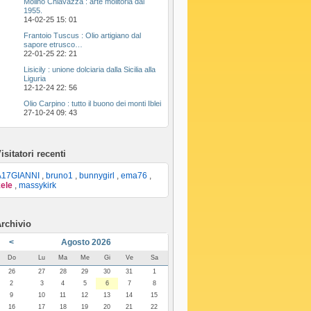
Molino Chiavazza : arte molitoria dal
1955.
14-02-25
15: 01
Frantoio Tuscus : Olio artigiano dal
sapore etrusco…
22-01-25
22: 21
Lisicily : unione dolciaria dalla Sicilia alla
Liguria
12-12-24
22: 56
Olio Carpino : tutto il buono dei monti Iblei
27-10-24
09: 43
isitatori recenti
A17GIANNI
,
bruno1
,
bunnygirl
,
ema76
,
ele
,
massykirk
rchivio
<
Agosto 2026
Do
Lu
Ma
Me
Gi
Ve
Sa
26
27
28
29
30
31
1
2
3
4
5
6
7
8
9
10
11
12
13
14
15
16
17
18
19
20
21
22