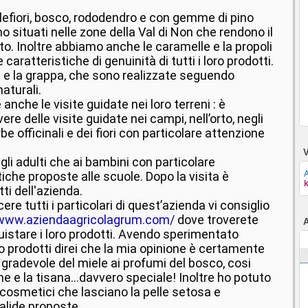
millefiori, bosco, rododendro e con gemme di pino
no situati nelle zone della Val di Non che rendono il
o. Inoltre abbiamo anche le caramelle e la propoli
aratteristiche di genuinità di tutti i loro prodotti.
a e la grappa, che sono realizzate seguendo
aturali.
anche le visite guidate nei loro terreni : è
ere delle visite guidate nei campi, nell’orto, negli
rbe officinali e dei fiori con particolare attenzione
V
 agli adulti che ai bambini con particolare
tiche proposte alle scuole. Dopo la visita è
k
ti dell'azienda.
re tutti i particolari di quest’azienda vi consiglio
/www.aziendaagricolagrum.com/
dove troverete
A
uistare i loro prodotti. Avendo sperimentato
o prodotti direi che la mia opinione è certamente
e gradevole del miele ai profumi del bosco, cosi
 e la tisana...davvero speciale! Inoltre ho potuto
 cosmetici che lasciano la pelle setosa e
valide proposte.