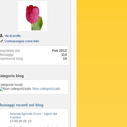
Vai al profilo
Contrassegna come letto
egistrato dal
Feb 2012
Messaggi
114
nserimenti blog
19
ategorie blog
ategorie locali
Non categorizzato
essaggi recenti nel blog
Azienda Agricola Grum : sapori dal
Trentino
17-03-25
22: 12