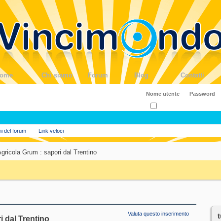
ome
Chi siamo
Forum
Blog
Contatti
Ricordati?
ni del forum
Link veloci
gricola Grum : sapori dal Trentino
Valuta questo inserimento
i dal Trentino