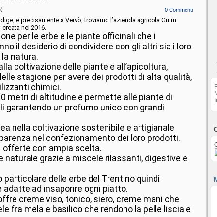
e)
0 Commenti
 Adige, e precisamente a Vervò, troviamo l’azienda agricola Grum
 creata nel 2016.
ne per le erbe e le piante officinali che i
o il desiderio di condividere con gli altri sia i loro
 la natura.
lla coltivazione delle piante e all’apicoltura,
delle stagione per avere dei prodotti di alta qualità,
ilizzanti chimici.
R
0 metri di altitudine e permette alle piante di
I
iali garantendo un profumo unico con grandi
a nella coltivazione sostenibile e artigianale
C
arenza nel confezionamento dei loro prodotti.
C
te offerte con ampia scelta.
 naturale grazie a miscele rilassanti, digestive e
o particolare delle erbe del Trentino quindi
M
adatte ad insaporire ogni piatto.
ffre creme viso, tonico, siero, creme mani che
e fra mela e basilico che rendono la pelle liscia e