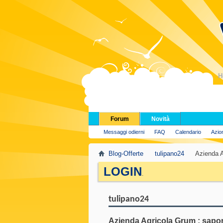
H
Forum
Novità
Messaggi odierni
FAQ
Calendario
Azio
Blog-Offerte
tulipano24
Azienda A
LOGIN
.
tulipano24
Azienda Agricola Grum : sapor