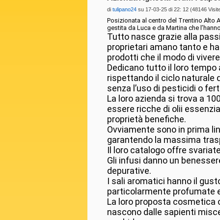
di
tulipano24
su 17-03-25 di 22: 12 (48146 Visit
Posizionata al centro del Trentino Alto
gestita da Luca e da Martina che l’hanno
Tutto nasce grazie alla passio
proprietari amano tanto e hann
prodotti che il modo di vivere
Dedicano tutto il loro tempo a
rispettando il ciclo naturale 
senza l’uso di pesticidi o fert
La loro azienda si trova a 100
essere ricche di olii essenz
proprietà benefiche.
Ovviamente sono in prima line
garantendo la massima trasp
Il loro catalogo offre svaria
Gli infusi danno un benessere
depurative.
I sali aromatici hanno il gust
particolarmente profumate e 
La loro proposta cosmetica o
nascono dalle sapienti miscel