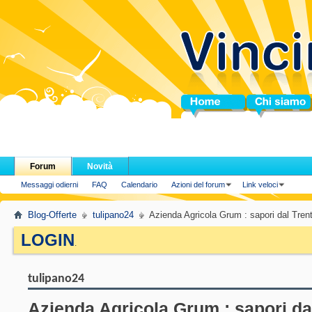
Home
Chi siamo
Forum
Novità
Messaggi odierni
FAQ
Calendario
Azioni del forum
Link veloci
Blog-Offerte
tulipano24
Azienda Agricola Grum : sapori dal Tren
LOGIN
.
tulipano24
Azienda Agricola Grum : sapori da