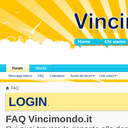
Home
Chi siamo
Forum
Novità
Messaggi odierni
FAQ
Calendario
Azioni del forum
Link veloci
FAQ
LOGIN
.
FAQ Vincimondo.it