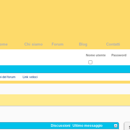
ome
Chi siamo
Forum
Blog
Contatti
Ricordati?
ni del forum
Link veloci
Discussioni
Ultimo messaggio