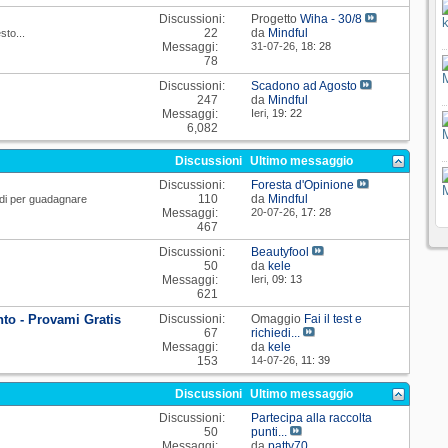
Discussioni:
Progetto
Wiha - 30/8
22
da
Mindful
sto...
Messaggi:
31-07-26,
18: 28
78
Discussioni:
Scadono ad Agosto
247
da
Mindful
Messaggi:
Ieri,
19: 22
6,082
Discussioni
Ultimo messaggio
Discussioni:
Foresta d'Opinione
110
da
Mindful
modi per guadagnare
Messaggi:
20-07-26,
17: 28
467
Discussioni:
Beautyfool
50
da
kele
Messaggi:
Ieri,
09: 13
621
to - Provami Gratis
Discussioni:
Omaggio
Fai il test e
67
richiedi...
Messaggi:
da
kele
153
14-07-26,
11: 39
Discussioni
Ultimo messaggio
Discussioni:
Partecipa alla raccolta
50
punti...
Messaggi:
da
patty70