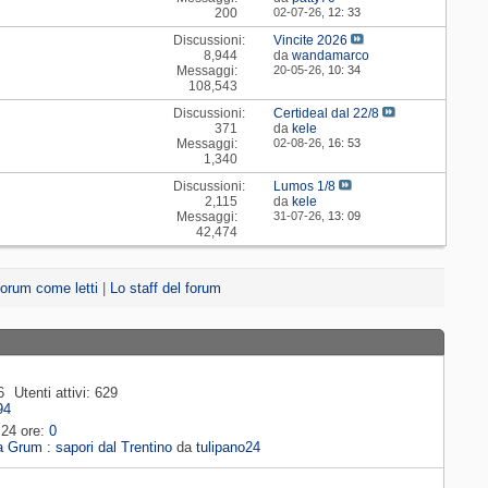
200
02-07-26,
12: 33
Discussioni:
Vincite 2026
8,944
da
wandamarco
Messaggi:
20-05-26,
10: 34
108,543
Discussioni:
Certideal dal 22/8
371
da
kele
Messaggi:
02-08-26,
16: 53
1,340
Discussioni:
Lumos 1/8
2,115
da
kele
Messaggi:
31-07-26,
13: 09
42,474
orum come letti
|
Lo staff del forum
6
Utenti attivi
629
94
 24 ore
0
 Grum : sapori dal Trentino
da
tulipano24