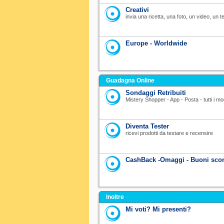
Creativi
invia una ricetta, una foto, un video, un te
Europe - Worldwide
Guadagna Online
Sondaggi Retribuiti
Mistery Shopper - App - Posta - tutti i 
Diventa Tester
ricevi prodotti da testare e recensire
CashBack -Omaggi - Buoni scon
Inoltre
Mi voti? Mi presenti?