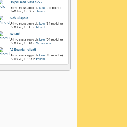
Unipol scad. 23/8 e 6/9
‎Ultimo messaggio da
kele
‎(0 repliche)
05-08-26,
13: 05
in
Italiani
A chi si sposa
‎Ultimo messaggio da
kele
‎(34 repliche)
05-08-26,
11: 41
in
Mensili
isybank
‎Ultimo messaggio da
kele
‎(34 repliche)
05-08-26,
11: 40
in
Settimanali
A2 Energia - clienti
‎Ultimo messaggio da
kele
‎(15 repliche)
05-08-26,
11: 33
in
Italiani