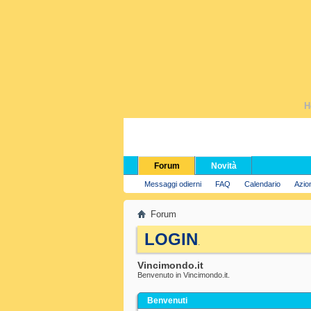
H
Forum
Novità
Messaggi odierni
FAQ
Calendario
Azio
Forum
LOGIN
.
Vincimondo.it
Benvenuto in Vincimondo.it.
Benvenuti