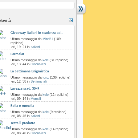
Novità
Giveaway italiani in scadenza ad...
‎Ultimo messaggio da
Mindful
‎(109
repliche)
Ieri,
19: 21
in
Italiani
Parmalat
‎Ultimo messaggio da
kele
‎(31 repliche)
Ieri,
13: 44
in
Giornalieri
La Settimana Enigmistica
‎Ultimo messaggio da
tonz
‎(136 repliche)
Ieri,
12: 38
in
Settimanali
Lavazza scad. 30/9
‎Ultimo messaggio da
kele
‎(12 repliche)
Ieri,
09: 14
in
Mensili
Bella e monella
‎Ultimo messaggio da
kele
‎(9 repliche)
Ieri,
08: 45
in
Italiani
Testa il prodotto
‎Ultimo messaggio da
kele
‎(14 repliche)
Ieri,
08: 40
in
Giornalieri