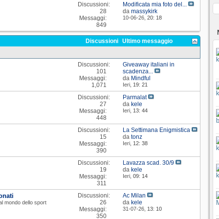
Discussioni:
Modificata mia foto del...
28
da
massykirk
Messaggi:
10-06-26,
20: 18
849
Discussioni
Ultimo messaggio
Discussioni:
Giveaway italiani in
101
scadenza...
Messaggi:
da
Mindful
1,071
Ieri,
19: 21
Discussioni:
Parmalat
27
da
kele
Messaggi:
Ieri,
13: 44
448
Discussioni:
La Settimana Enigmistica
15
da
tonz
Messaggi:
Ieri,
12: 38
390
Discussioni:
Lavazza scad. 30/9
19
da
kele
Messaggi:
Ieri,
09: 14
311
onati
Discussioni:
Ac Milan
26
da
kele
o al mondo dello sport
Messaggi:
31-07-26,
13: 10
350