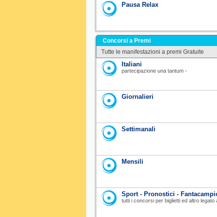
Pausa Relax
Concorsi a Premi
Tutte le manifestazioni a premi Gratuite
Italiani
partecipazione una tantum -
Giornalieri
Settimanali
Mensili
Sport - Pronostici - Fantacampi
tutti i concorsi per biglietti ed altro legat