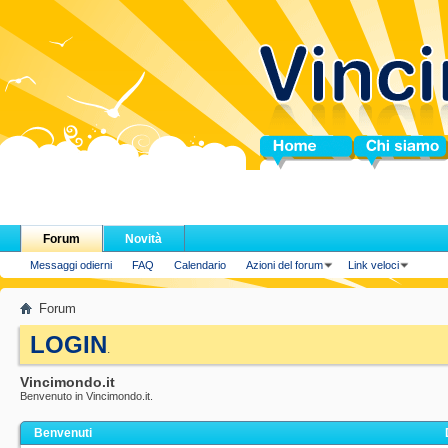
Home
Chi siamo
Forum
Novità
Messaggi odierni
FAQ
Calendario
Azioni del forum
Link veloci
Forum
LOGIN
.
Vincimondo.it
Benvenuto in Vincimondo.it.
Benvenuti