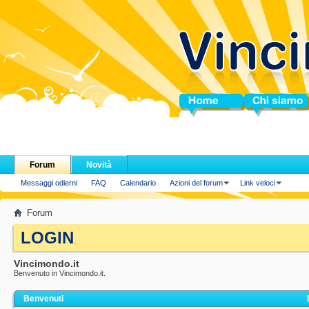
Home
Chi siamo
Forum
Novità
Messaggi odierni
FAQ
Calendario
Azioni del forum
Link veloci
Forum
LOGIN
.
Vincimondo.it
Benvenuto in Vincimondo.it.
Benvenuti