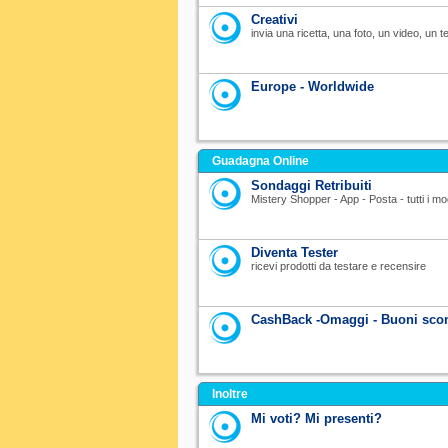
Creativi
invia una ricetta, una foto, un video, un te
Europe - Worldwide
Guadagna Online
Sondaggi Retribuiti
Mistery Shopper - App - Posta - tutti i 
Diventa Tester
ricevi prodotti da testare e recensire
CashBack -Omaggi - Buoni scon
Inoltre
Mi voti? Mi presenti?