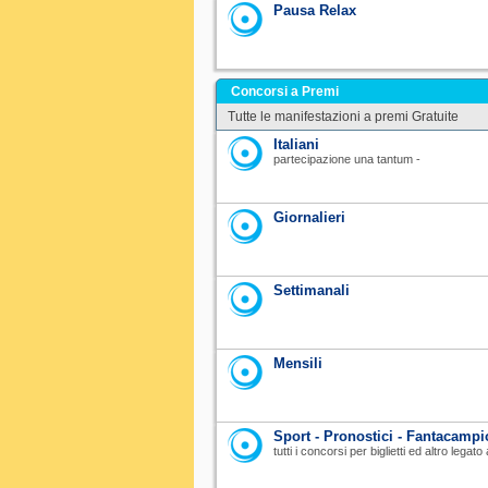
Pausa Relax
Concorsi a Premi
Tutte le manifestazioni a premi Gratuite
Italiani
partecipazione una tantum -
Giornalieri
Settimanali
Mensili
Sport - Pronostici - Fantacampi
tutti i concorsi per biglietti ed altro legat