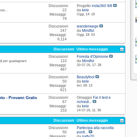
Discussioni:
Progetto
insta360 9/8
22
da
kele
sto...
Messaggi:
Oggi,
14: 19
79
Discussioni:
wanderwege
247
da
Mindful
Messaggi:
Oggi,
18: 53
6,114
Discussioni
Ultimo messaggio
Discussioni:
Foresta d'Opinione
110
da
Mindful
modi per guadagnare
Messaggi:
20-07-26,
17: 28
467
Discussioni:
Beautyfool
50
da
kele
Messaggi:
Ieri,
09: 13
621
to - Provami Gratis
Discussioni:
Omaggio
Fai il test e
67
richiedi...
Messaggi:
da
kele
153
14-07-26,
11: 39
Discussioni
Ultimo messaggio
Discussioni:
Partecipa alla raccolta
50
punti...
Messaggi:
da
patty70