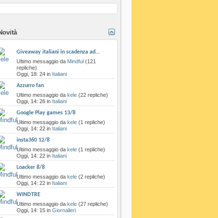
Novità
Giveaway italiani in scadenza ad...
‎Ultimo messaggio da
Mindful
‎(121
repliche)
Oggi,
18: 24
in
Italiani
Azzurro fan
‎Ultimo messaggio da
kele
‎(22 repliche)
Oggi,
14: 26
in
Italiani
Google Play games 13/8
‎Ultimo messaggio da
kele
‎(1 repliche)
Oggi,
14: 22
in
Italiani
insta360 12/8
‎Ultimo messaggio da
kele
‎(1 repliche)
Oggi,
14: 22
in
Italiani
Loacker 8/8
‎Ultimo messaggio da
kele
‎(2 repliche)
Oggi,
14: 22
in
Italiani
WINDTRE
‎Ultimo messaggio da
kele
‎(27 repliche)
Oggi,
14: 15
in
Giornalieri