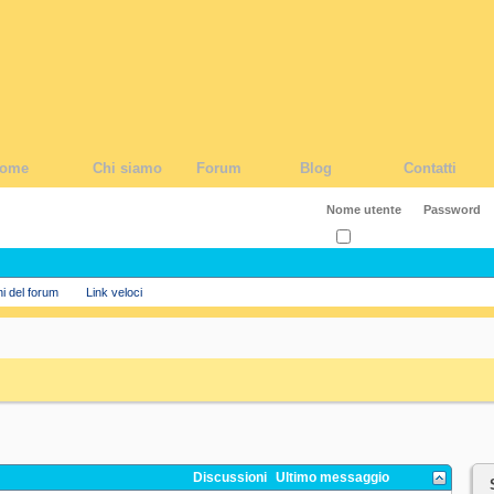
ome
Chi siamo
Forum
Blog
Contatti
Ricordati?
ni del forum
Link veloci
Discussioni
Ultimo messaggio