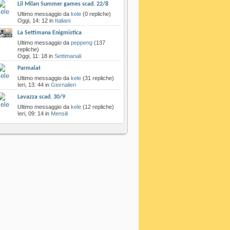
Lil Milan Summer games scad. 22/8
‎Ultimo messaggio da
kele
‎(0 repliche)
Oggi,
14: 12
in
Italiani
La Settimana Enigmistica
‎Ultimo messaggio da
peppeng
‎(137
repliche)
Oggi,
11: 18
in
Settimanali
Parmalat
‎Ultimo messaggio da
kele
‎(31 repliche)
Ieri,
13: 44
in
Giornalieri
Lavazza scad. 30/9
‎Ultimo messaggio da
kele
‎(12 repliche)
Ieri,
09: 14
in
Mensili