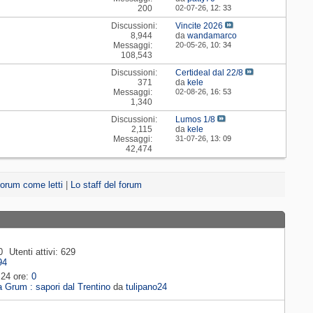
200
02-07-26,
12: 33
Discussioni:
Vincite 2026
8,944
da
wandamarco
Messaggi:
20-05-26,
10: 34
108,543
Discussioni:
Certideal dal 22/8
371
da
kele
Messaggi:
02-08-26,
16: 53
1,340
Discussioni:
Lumos 1/8
2,115
da
kele
Messaggi:
31-07-26,
13: 09
42,474
orum come letti
|
Lo staff del forum
0
Utenti attivi
629
94
 24 ore
0
 Grum : sapori dal Trentino
da
tulipano24