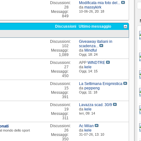
Discussioni:
Modificata mia foto del...
28
da
massykirk
Messaggi:
10-06-26,
20: 18
849
Discussioni
Ultimo messaggio
Discussioni:
Giveaway italiani in
102
scadenza...
Messaggi:
da
Mindful
1,089
Oggi,
18: 24
Discussioni:
APP
WINDTRE
27
da
kele
Messaggi:
Oggi,
14: 15
450
Discussioni:
La Settimana Enigmistica
15
da
peppeng
Messaggi:
Oggi,
11: 18
391
Discussioni:
Lavazza scad. 30/9
19
da
kele
Messaggi:
Ieri,
09: 14
311
onati
Discussioni:
Ac Milan
26
da
kele
o al mondo dello sport
Messaggi:
31-07-26,
13: 10
350