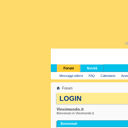
H
Forum
Novità
Messaggi odierni
FAQ
Calendario
Azio
Forum
LOGIN
.
Vincimondo.it
Benvenuto in Vincimondo.it.
Benvenuti