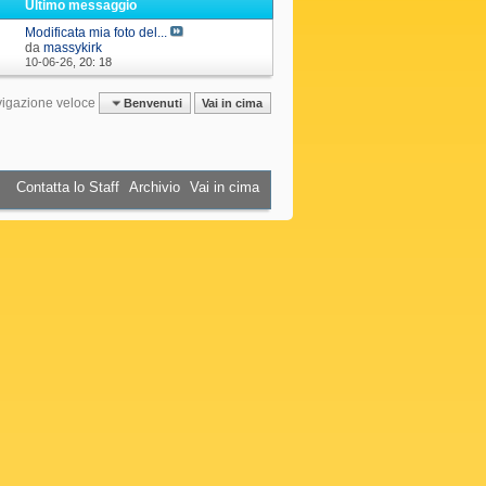
i
Ultimo messaggio
Modificata mia foto del...
da
massykirk
10-06-26,
20: 18
igazione veloce
Benvenuti
Vai in cima
Contatta lo Staff
Archivio
Vai in cima