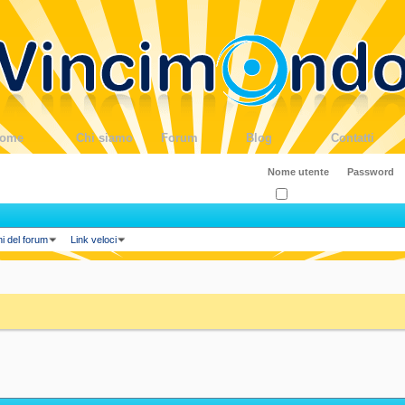
ome
Chi siamo
Forum
Blog
Contatti
Ricordati?
ni del forum
Link veloci