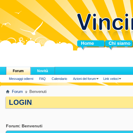
Home
Chi siamo
Forum
Novità
Messaggi odierni
FAQ
Calendario
Azioni del forum
Link veloci
Forum
Benvenuti
LOGIN
.
Forum:
Benvenuti