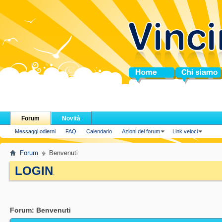
Home
Chi siamo
Forum
Novità
Messaggi odierni
FAQ
Calendario
Azioni del forum
Link veloci
Forum
Benvenuti
LOGIN
.
Forum:
Benvenuti