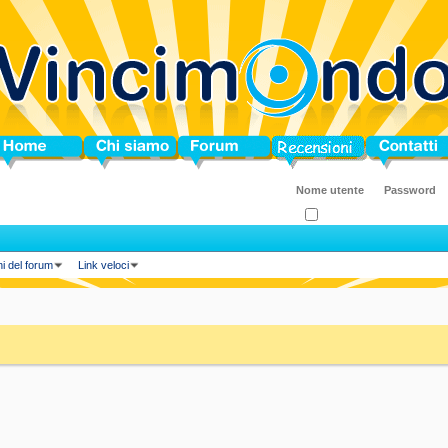
ome
Chi siamo
Forum
Blog
Contatti
Ricordati?
ni del forum
Link veloci