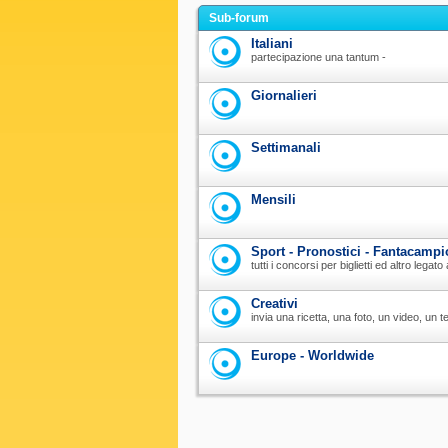
Sub-forum
Italiani
partecipazione una tantum -
Giornalieri
Settimanali
Mensili
Sport - Pronostici - Fantacampi
tutti i concorsi per biglietti ed altro legat
Creativi
invia una ricetta, una foto, un video, un te
Europe - Worldwide