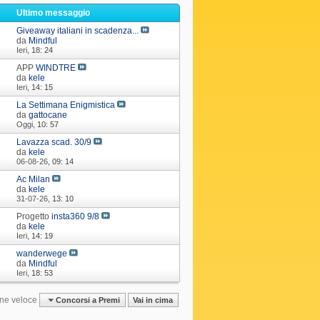
i
Ultimo messaggio
Giveaway italiani in scadenza...
da
Mindful
Ieri,
18: 24
APP
WINDTRE
da
kele
Ieri,
14: 15
La Settimana Enigmistica
da
gattocane
Oggi,
10: 57
Lavazza scad. 30/9
da
kele
06-08-26,
09: 14
Ac Milan
da
kele
31-07-26,
13: 10
Progetto
insta360 9/8
da
kele
Ieri,
14: 19
wanderwege
da
Mindful
Ieri,
18: 53
ne veloce
Concorsi a Premi
Vai in cima