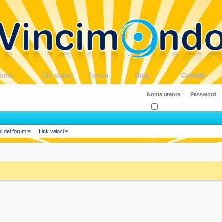
ome
Chi siamo
Forum
Blog
Contatti
Ricordati?
ni del forum
Link veloci