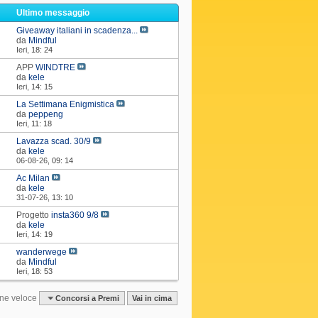
i
Ultimo messaggio
Giveaway italiani in scadenza...
da
Mindful
Ieri,
18: 24
APP
WINDTRE
da
kele
Ieri,
14: 15
La Settimana Enigmistica
da
peppeng
Ieri,
11: 18
Lavazza scad. 30/9
da
kele
06-08-26,
09: 14
Ac Milan
da
kele
31-07-26,
13: 10
Progetto
insta360 9/8
da
kele
Ieri,
14: 19
wanderwege
da
Mindful
Ieri,
18: 53
ne veloce
Concorsi a Premi
Vai in cima