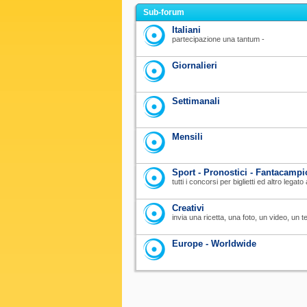
Sub-forum
Italiani
partecipazione una tantum -
Giornalieri
Settimanali
Mensili
Sport - Pronostici - Fantacampi
tutti i concorsi per biglietti ed altro legat
Creativi
invia una ricetta, una foto, un video, un te
Europe - Worldwide