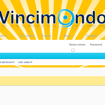
ome
Chi siamo
Forum
Blog
Contatti
Ricordati?
ni del forum
Link veloci