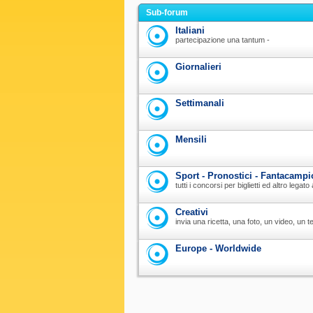
Sub-forum
Italiani
partecipazione una tantum -
Giornalieri
Settimanali
Mensili
Sport - Pronostici - Fantacampi
tutti i concorsi per biglietti ed altro legat
Creativi
invia una ricetta, una foto, un video, un te
Europe - Worldwide