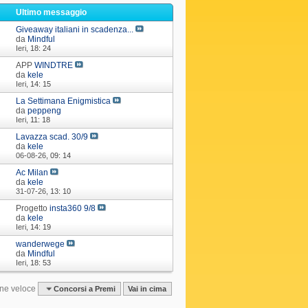
i
Ultimo messaggio
Giveaway italiani in scadenza...
da
Mindful
Ieri,
18: 24
APP
WINDTRE
da
kele
Ieri,
14: 15
La Settimana Enigmistica
da
peppeng
Ieri,
11: 18
Lavazza scad. 30/9
da
kele
06-08-26,
09: 14
Ac Milan
da
kele
31-07-26,
13: 10
Progetto
insta360 9/8
da
kele
Ieri,
14: 19
wanderwege
da
Mindful
Ieri,
18: 53
ne veloce
Concorsi a Premi
Vai in cima