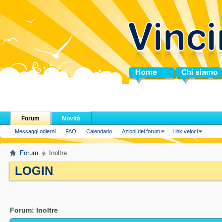
Home
Chi siamo
Forum
Novità
Messaggi odierni
FAQ
Calendario
Azioni del forum
Link veloci
Forum
Inoltre
LOGIN
.
Forum:
Inoltre