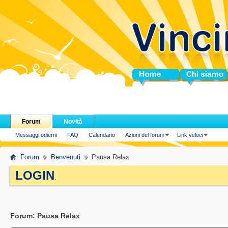
Home
Chi siamo
Forum
Novità
Messaggi odierni
FAQ
Calendario
Azioni del forum
Link veloci
Forum
Benvenuti
Pausa Relax
LOGIN
.
Forum:
Pausa Relax