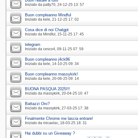
Buon Natale a tutti
Iniziato da
patty70
‎, 24-12-25 13: 57
Buon compleanno Mindful
Iniziato da
kele
‎, 21-12-25 17: 02
Cosa dice di noi Chatgpt
Iniziato da
Mindful
‎, 15-11-25 17: 45
telegram
Iniziato da
cesco4
‎, 09-11-25 07: 59
Buon compleanno j4ck86
Iniziato da
kele
‎, 14-10-25 09: 34
Buon compleanno massykirk!
Iniziato da
kele
‎, 20-06-25 09: 14
BUONA PASQUA 2025!!!
Iniziato da
massykirk
‎, 20-04-25 10: 47
Battazzi Oro?
Iniziato da
massykirk
‎, 27-03-25 17: 38
Finalmente Chrome me lascia entrare!
Iniziato da
micaelac
‎, 18-03-25 18: 31
Hai dubbi su un Giveaway ?