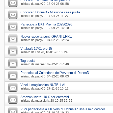
Concorso "Accademia del profumo"
Iniziato da
patty70
‎, 18-04-26 06: 58
Concorso DonnaD - Missione casa pulita
Iniziato da
patty70
‎, 17-04-26 11: 27
Partecipa a BKT Premia 2025/2026
Iniziato da
patty70
‎, 12-09-25 14: 10
Nuova raccolta punti GRANTERRE
Iniziato da
patty70
‎, 04-02-26 12: 24
Vitakraft 19\01 ore 15
Iniziato da
Eva78
‎, 18-01-26 10: 24
Tag social
Iniziato da
mar.net
‎, 07-12-25 17: 40
Partecipa al Calendario dell'Avvento di DonnaD
Iniziato da
patty70
‎, 04-12-25 08: 03
Vinci il maglioncino NUTELLA!
Iniziato da
patty70
‎, 27-11-25 10: 12
Amazon invito: 10 € per entrambi
Iniziato da
massykirk
‎, 28-10-25 15: 52
Vuoi partecipare a DlOvers di DonnaD? Usa il mio codice!
Iniziato da
patty70
‎, 21-10-25 10: 22