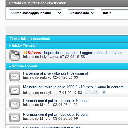
Opzioni visualizzazione discussione
Titolo
/
Inizio discussione
» Sticky Threads
Rilievo:
Regole della sezione - Leggere prima di scrivere
Iniziato da
ladyrowena
‎, 07-02-08 18: 56
» Normal Threads
Partecipa alla raccolta punti Levissima!!!
Iniziato da
patty70
‎, 02-07-26 12: 33
Meinground invito in palio 1000 € x12 mesi 1 anno in contanti!
1
2
3
...
8
Iniziato da
massykirk
‎, 17-04-20 19: 53
Premiati con il pulito - codice x 10 punti
Iniziato da
Mindful
‎, 03-06-26 11: 00
Premiati con il pulito - codice x 10 punti
Iniziato da
Mindful
‎, 03-06-26 10: 59