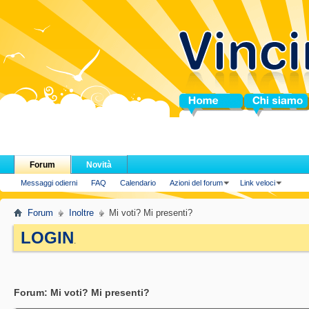
Home
Chi siamo
Forum
Novità
Messaggi odierni
FAQ
Calendario
Azioni del forum
Link veloci
Forum
Inoltre
Mi voti? Mi presenti?
LOGIN
.
Forum:
Mi voti? Mi presenti?