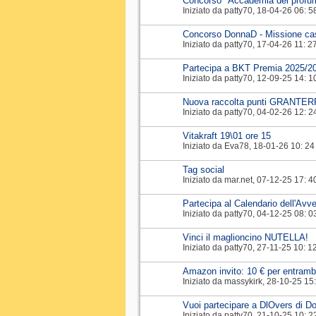
Concorso "Accademia del profu
Iniziato da
patty70
‎, 18-04-26 06: 5
Concorso DonnaD - Missione cas
Iniziato da
patty70
‎, 17-04-26 11: 2
Partecipa a BKT Premia 2025/2
Iniziato da
patty70
‎, 12-09-25 14: 1
Nuova raccolta punti GRANTE
Iniziato da
patty70
‎, 04-02-26 12: 2
Vitakraft 19\01 ore 15
Iniziato da
Eva78
‎, 18-01-26 10: 24
Tag social
Iniziato da
mar.net
‎, 07-12-25 17: 4
Partecipa al Calendario dell'Av
Iniziato da
patty70
‎, 04-12-25 08: 0
Vinci il maglioncino NUTELLA!
Iniziato da
patty70
‎, 27-11-25 10: 1
Amazon invito: 10 € per entramb
Iniziato da
massykirk
‎, 28-10-25 15
Vuoi partecipare a DlOvers di D
Iniziato da
patty70
‎, 21-10-25 10: 2