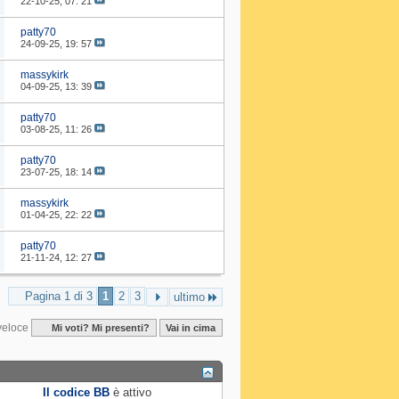
22-10-25,
07: 21
patty70
24-09-25,
19: 57
massykirk
04-09-25,
13: 39
patty70
03-08-25,
11: 26
patty70
23-07-25,
18: 14
massykirk
01-04-25,
22: 22
patty70
21-11-24,
12: 27
Pagina 1 di 3
1
2
3
ultimo
veloce
Mi voti? Mi presenti?
Vai in cima
Il codice BB
è
attivo