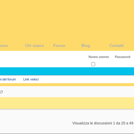
ome
Chi siamo
Forum
Blog
Contatti
Ricordati?
ni del forum
Link veloci
i?
Visualizza le discussioni 1 da 20 a 49