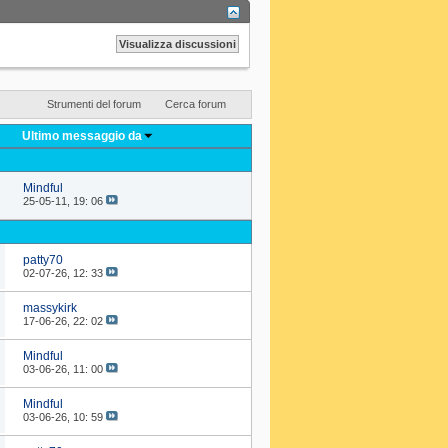
Strumenti del forum
Cerca forum
Ultimo messaggio da
Mindful
25-05-11,
19: 06
patty70
02-07-26,
12: 33
massykirk
17-06-26,
22: 02
Mindful
03-06-26,
11: 00
Mindful
03-06-26,
10: 59