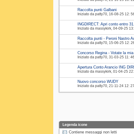
Raccolta punti Galbani
Iniziato da
patty70
‎, 16-08-25 12: 5
INGDIRECT: Apri conto entro 31
Iniziato da
massykirk
‎, 04-09-25 13
Raccolta punti - Peroni Nastro A
Iniziato da
patty70
‎, 15-06-25 12: 2
Concorso Regina - Votate la mia
Iniziato da
patty70
‎, 31-03-25 11: 4
Apertura Conto Arancio ING D
Iniziato da
massykirk
‎, 01-04-25 22
Nuovo concorso WUDY
Iniziato da
patty70
‎, 21-11-24 12: 2
Legenda icone
Contiene messaggi non letti