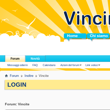
Home
Chi siamo
Forum
Novità
Messaggi odierni
FAQ
Calendario
Azioni del forum
Link veloci
Forum
Inoltre
Vincite
LOGIN
.
Forum:
Vincite