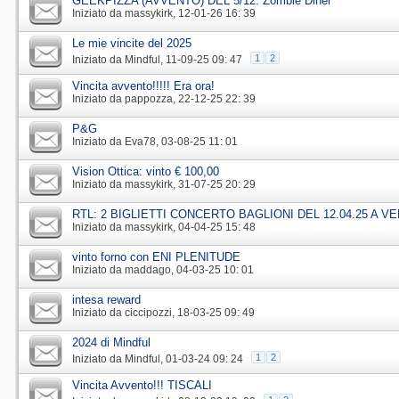
GEEKPIZZA (AVVENTO) DEL 5/12: Zombie Diner
Iniziato da
massykirk
‎, 12-01-26 16: 39
Le mie vincite del 2025
1
2
Iniziato da
Mindful
‎, 11-09-25 09: 47
Vincita avvento!!!!! Era ora!
Iniziato da
pappozza
‎, 22-12-25 22: 39
P&G
Iniziato da
Eva78
‎, 03-08-25 11: 01
Vision Ottica: vinto € 100,00
Iniziato da
massykirk
‎, 31-07-25 20: 29
RTL: 2 BIGLIETTI CONCERTO BAGLIONI DEL 12.04.25 A V
Iniziato da
massykirk
‎, 04-04-25 15: 48
vinto forno con ENI PLENITUDE
Iniziato da
maddago
‎, 04-03-25 10: 01
intesa reward
Iniziato da
ciccipozzi
‎, 18-03-25 09: 49
2024 di Mindful
1
2
Iniziato da
Mindful
‎, 01-03-24 09: 24
Vincita Avvento!!! TISCALI