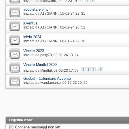
1
2
Iniziato da
massykirk
‎, 08-12-23 19: 09
acquista e vinci
Iniziato da
A17GIANNI
‎, 15-02-24 22: 31
juventus
Iniziato da
A17GIANNI
‎, 02-02-24 20: 52
inizio 2024
Iniziato da
A17GIANNI
‎, 06-01-24 22: 36
Vincite 2023
Iniziato da
patty70
‎, 03-01-24 13: 24
Vincite Mindful 2023
1
2
3
...
6
Iniziato da
Mindful
‎, 08-02-23 17: 07
Goebel - Calendario Avvento
Iniziato da
wandamarco
‎, 06-12-23 10: 25
Legenda icone
Contiene messaggi non letti