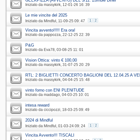
GEEKPIZZA (AVVENTO) DEL 5/12: Zombie Diner
Iniziato da
massykirk
‎, 12-01-26 16: 39
Le mie vincite del 2025
1
2
Iniziato da
Mindful
‎, 11-09-25 09: 47
Vincita avvento!!!!! Era ora!
Iniziato da
pappozza
‎, 22-12-25 22: 39
P&G
Iniziato da
Eva78
‎, 03-08-25 11: 01
Vision Ottica: vinto € 100,00
Iniziato da
massykirk
‎, 31-07-25 20: 29
RTL: 2 BIGLIETTI CONCERTO BAGLIONI DEL 12.04.25 A V
Iniziato da
massykirk
‎, 04-04-25 15: 48
vinto forno con ENI PLENITUDE
Iniziato da
maddago
‎, 04-03-25 10: 01
intesa reward
Iniziato da
ciccipozzi
‎, 18-03-25 09: 49
2024 di Mindful
1
2
Iniziato da
Mindful
‎, 01-03-24 09: 24
Vincita Avvento!!! TISCALI