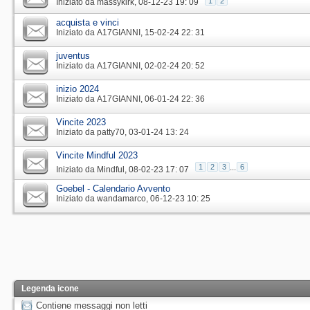
1
2
Iniziato da
massykirk
‎, 08-12-23 19: 09
acquista e vinci
Iniziato da
A17GIANNI
‎, 15-02-24 22: 31
juventus
Iniziato da
A17GIANNI
‎, 02-02-24 20: 52
inizio 2024
Iniziato da
A17GIANNI
‎, 06-01-24 22: 36
Vincite 2023
Iniziato da
patty70
‎, 03-01-24 13: 24
Vincite Mindful 2023
1
2
3
...
6
Iniziato da
Mindful
‎, 08-02-23 17: 07
Goebel - Calendario Avvento
Iniziato da
wandamarco
‎, 06-12-23 10: 25
Legenda icone
Contiene messaggi non letti