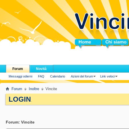
Home
Chi siamo
Forum
Novità
Messaggi odierni
FAQ
Calendario
Azioni del forum
Link veloci
Forum
Inoltre
Vincite
LOGIN
.
Forum:
Vincite