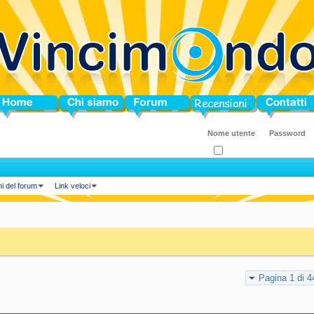
ome
Chi siamo
Forum
Blog
Contatti
Ricordati?
ni del forum
Link veloci
Pagina 1 di 4