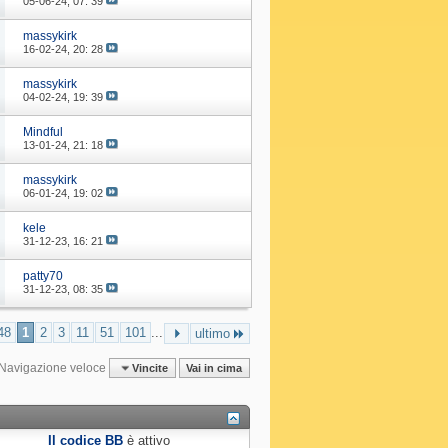
05-06-24,
07: 39
massykirk
16-02-24,
20: 28
massykirk
04-02-24,
19: 39
Mindful
13-01-24,
21: 18
massykirk
06-01-24,
19: 02
kele
31-12-23,
16: 21
patty70
31-12-23,
08: 35
48
1
2
3
11
51
101
...
ultimo
Navigazione veloce
Vincite
Vai in cima
Il codice BB
è
attivo