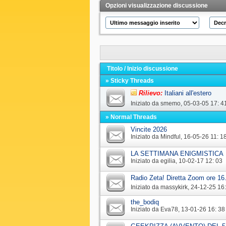
Opzioni visualizzazione discussione
Titolo
/
Inizio discussione
» Sticky Threads
Rilievo:
Italiani all'estero
Iniziato da
smemo
‎, 05-03-05 17: 4
» Normal Threads
Vincite 2026
Iniziato da
Mindful
‎, 16-05-26 11: 1
LA SETTIMANA ENIGMISTICA
Iniziato da
egilia
‎, 10-02-17 12: 03
Radio Zeta! Diretta Zoom ore 16
Iniziato da
massykirk
‎, 24-12-25 16
the_bodiq
Iniziato da
Eva78
‎, 13-01-26 16: 38