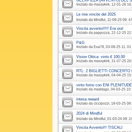
GEEKPIZZA (AVVENTO) DEL 5/1
Iniziato da
massykirk
‎, 12-01-26 16
Le mie vincite del 2025
Iniziato da
Mindful
‎, 11-09-25 09: 4
Vincita avvento!!!!! Era ora!
Iniziato da
pappozza
‎, 22-12-25 22
P&G
Iniziato da
Eva78
‎, 03-08-25 11: 01
Vision Ottica: vinto € 100,00
Iniziato da
massykirk
‎, 31-07-25 20
RTL: 2 BIGLIETTI CONCERTO 
Iniziato da
massykirk
‎, 04-04-25 15
vinto forno con ENI PLENITUDE
Iniziato da
maddago
‎, 04-03-25 10:
intesa reward
Iniziato da
ciccipozzi
‎, 18-03-25 09
2024 di Mindful
Iniziato da
Mindful
‎, 01-03-24 09: 2
Vincita Avvento!!! TISCALI