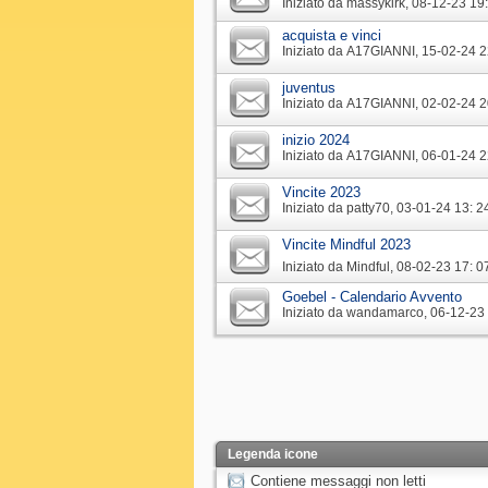
Iniziato da
massykirk
‎, 08-12-23 19
acquista e vinci
Iniziato da
A17GIANNI
‎, 15-02-24 
juventus
Iniziato da
A17GIANNI
‎, 02-02-24 
inizio 2024
Iniziato da
A17GIANNI
‎, 06-01-24 
Vincite 2023
Iniziato da
patty70
‎, 03-01-24 13: 2
Vincite Mindful 2023
Iniziato da
Mindful
‎, 08-02-23 17: 0
Goebel - Calendario Avvento
Iniziato da
wandamarco
‎, 06-12-23
Legenda icone
Contiene messaggi non letti