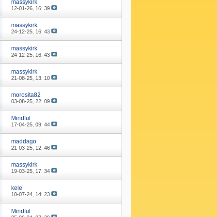
massykirk
12-01-26,
16: 39
massykirk
24-12-25,
16: 43
massykirk
24-12-25,
16: 43
massykirk
21-08-25,
13: 10
morosita82
03-08-25,
22: 09
Mindful
17-04-25,
09: 44
maddago
21-03-25,
12: 46
massykirk
19-03-25,
17: 34
kele
10-07-24,
14: 23
Mindful