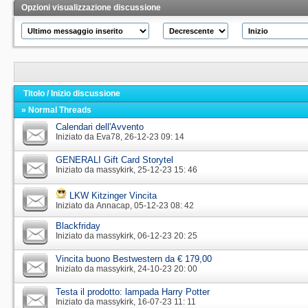
Opzioni visualizzazione discussione
Titolo
/
Inizio discussione
» Normal Threads
Calendari dell'Avvento
Iniziato da
Eva78
‎, 26-12-23 09: 14
GENERALI Gift Card Storytel
Iniziato da
massykirk
‎, 25-12-23 15: 46
LKW Kitzinger Vincita
Iniziato da
Annacap
‎, 05-12-23 08: 42
Blackfriday
Iniziato da
massykirk
‎, 06-12-23 20: 25
Vincita buono Bestwestern da € 179,00
Iniziato da
massykirk
‎, 24-10-23 20: 00
Testa il prodotto: lampada Harry Potter
Iniziato da
massykirk
‎, 16-07-23 11: 11