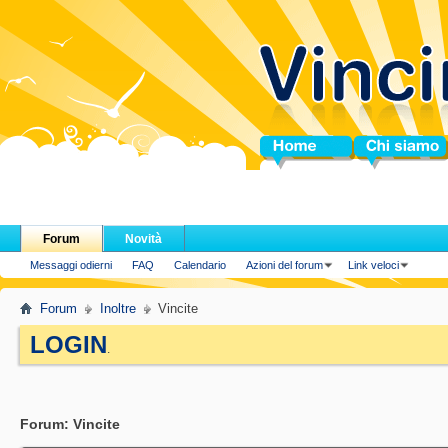
Home
Chi siamo
Forum
Novità
Messaggi odierni
FAQ
Calendario
Azioni del forum
Link veloci
Forum
Inoltre
Vincite
LOGIN
.
Forum:
Vincite