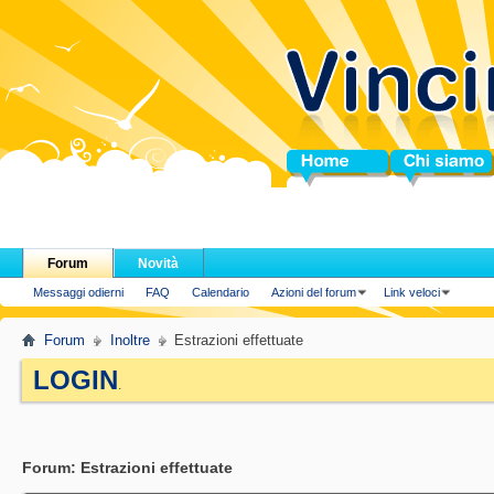
Home
Chi siamo
Forum
Novità
Messaggi odierni
FAQ
Calendario
Azioni del forum
Link veloci
Forum
Inoltre
Estrazioni effettuate
LOGIN
.
Forum:
Estrazioni effettuate